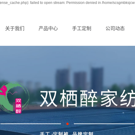
nse_cache.php): failed to open stream: Permission denied in /home/scsgmbksjcw
关于我们
产品中心
手工定制
公司动态
公司简介
手工被
新闻动态
企业文化
蚕丝被
行业动态
品牌战略
定制四件套
技术资讯
资质荣誉
婚庆系列
厂区展示