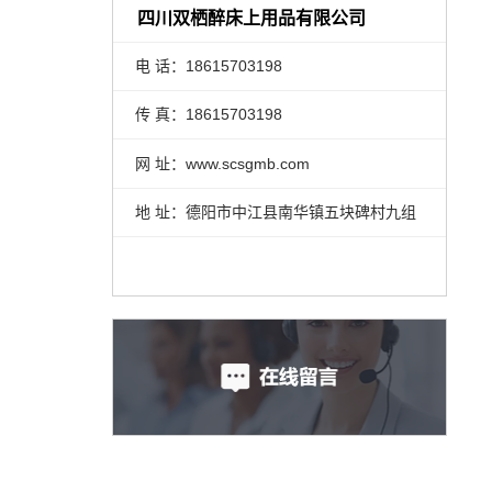
四川双栖醉床上用品有限公司
电 话：18615703198
传 真：18615703198
网 址：www.scsgmb.com
地 址：德阳市中江县南华镇五块碑村九组