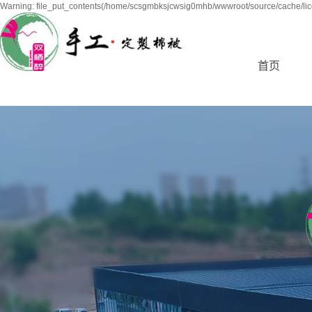
Warning: file_put_contents(/home/scsgmbksjcwsig0mhb/wwwroot/source/cache/lice
首页