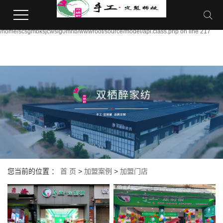
Warning:
file_put_contents(/home/scsgmbksjcwsig0mhb/wwwroot/source/cache/license_cac
failed to open stream: Permission denied in
/home/scsgmbksjcwsig0mhb/wwwroot/source/model/api.class.php on line 217
您当前的位置 ：
首 页
>
加盟案例
>
加盟门店