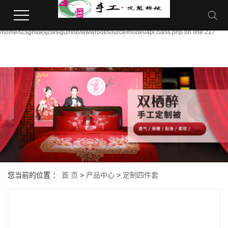
Warning:
file_put_contents(/home/scsgmbksjcwsig0mhb/wwwroot/source/cache/license_cac
failed to open stream: Permission denied in
/home/scsgmbksjcwsig0mhb/wwwroot/source/model/api.class.php on line 217
您当前的位置 ：
首 页
>
产品中心
>
定制四件套