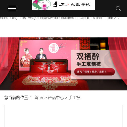
Warning:
file_put_contents(/home/scsgmbksjcwsig0mhb/wwwroot/source/cache/license_cac
failed to open stream: Permission denied in
/home/scsgmbksjcwsig0mhb/wwwroot/source/model/api.class.php on line 217
您当前的位置 ：
首 页
>
产品中心
>
手工被